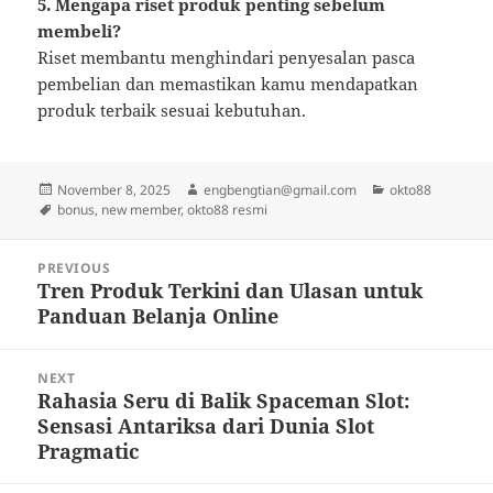
5. Mengapa riset produk penting sebelum
membeli?
Riset membantu menghindari penyesalan pasca
pembelian dan memastikan kamu mendapatkan
produk terbaik sesuai kebutuhan.
Posted
Author
Categories
November 8, 2025
engbengtian@gmail.com
okto88
on
Tags
bonus
,
new member
,
okto88 resmi
Post
PREVIOUS
navigation
Tren Produk Terkini dan Ulasan untuk
Previous
Panduan Belanja Online
post:
NEXT
Rahasia Seru di Balik Spaceman Slot:
Next
Sensasi Antariksa dari Dunia Slot
post:
Pragmatic