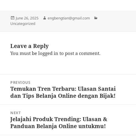
Posted
Author
Categories
June 26, 2025
engbengtian@gmail.com
on
Uncategorized
Leave a Reply
You must be
logged in
to post a comment.
Post
PREVIOUS
navigation
Temukan Tren Terbaru: Ulasan Santai
Previous
dan Tips Belanja Online dengan Bijak!
post:
NEXT
Jelajahi Produk Trending: Ulasan &
Next
Panduan Belanja Online untukmu!
post: