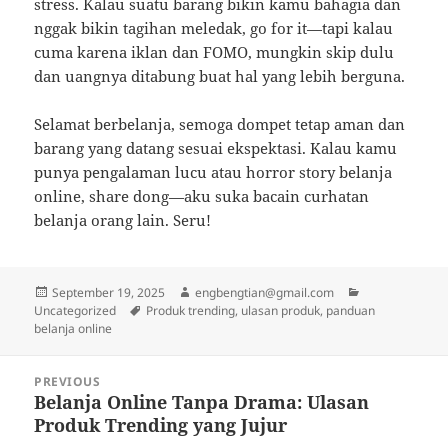
stress. Kalau suatu barang bikin kamu bahagia dan
nggak bikin tagihan meledak, go for it—tapi kalau
cuma karena iklan dan FOMO, mungkin skip dulu
dan uangnya ditabung buat hal yang lebih berguna.
Selamat berbelanja, semoga dompet tetap aman dan
barang yang datang sesuai ekspektasi. Kalau kamu
punya pengalaman lucu atau horror story belanja
online, share dong—aku suka bacain curhatan
belanja orang lain. Seru!
Posted
Author
Categories
September 19, 2025
engbengtian@gmail.com
on
Tags
Uncategorized
Produk trending, ulasan produk, panduan
belanja online
Post
PREVIOUS
navigation
Belanja Online Tanpa Drama: Ulasan
Previous
Produk Trending yang Jujur
post: