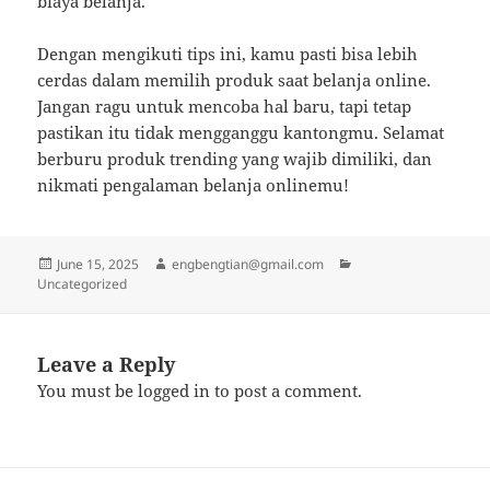
biaya belanja.
Dengan mengikuti tips ini, kamu pasti bisa lebih
cerdas dalam memilih produk saat belanja online.
Jangan ragu untuk mencoba hal baru, tapi tetap
pastikan itu tidak mengganggu kantongmu. Selamat
berburu produk trending yang wajib dimiliki, dan
nikmati pengalaman belanja onlinemu!
Posted
Author
Categories
June 15, 2025
engbengtian@gmail.com
on
Uncategorized
Leave a Reply
You must be
logged in
to post a comment.
Post