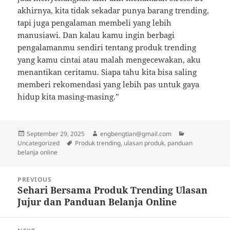
akhirnya, kita tidak sekadar punya barang trending,
tapi juga pengalaman membeli yang lebih
manusiawi. Dan kalau kamu ingin berbagi
pengalamanmu sendiri tentang produk trending
yang kamu cintai atau malah mengecewakan, aku
menantikan ceritamu. Siapa tahu kita bisa saling
memberi rekomendasi yang lebih pas untuk gaya
hidup kita masing-masing.”
Posted
Author
Categories
September 29, 2025
engbengtian@gmail.com
on
Tags
Uncategorized
Produk trending, ulasan produk, panduan
belanja online
Post
PREVIOUS
navigation
Sehari Bersama Produk Trending Ulasan
Previous
Jujur dan Panduan Belanja Online
post: