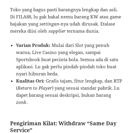
Toko yang bagus pasti barangnya lengkap dan asli.
Di FILA88, lu gak bakal nemu barang KW atau game
bajakan yang
settingan
-nya udah dirusak. Etalase
mereka diisi oleh
supplier
ternama dunia.
Varian Produk:
Mulai dari Slot yang penuh
warna, Live Casino yang elegan, sampai
Sportsbook buat pecinta bola. Semua ada di satu
aplikasi. Lu gak perlu pindah-pindah toko buat
nyari hiburan beda.
Kualitas Ori:
Grafis tajam, fitur lengkap, dan RTP
(
Return to Player
) yang sesuai standar pabrik. Lu
dapet barang sesuai deskripsi, bukan barang
zonk
.
Pengiriman Kilat: Withdraw “Same Day
Service”