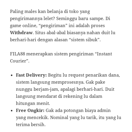
Paling males kan belanja di toko yang
pengirimannya lelet? Seminggu baru sampe. Di
game online, “pengiriman” ini adalah proses
Withdraw
. Situs abal-abal biasanya nahan duit lu
berhari-hari dengan alasan “sistem sibuk”.
FILA88 menerapkan sistem pengiriman “Instant
Courier”.
Fast Delivery:
Begitu lu request penarikan dana,
sistem langsung memprosesnya. Gak pake
nunggu berjam-jam, apalagi berhari-hari. Duit
langsung mendarat di rekening lu dalam
hitungan menit.
Free Ongkir:
Gak ada potongan biaya admin
yang mencekik. Nominal yang lu tarik, itu yang lu
terima bersih.