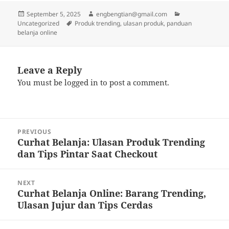
Posted
Author
Categories
September 5, 2025
engbengtian@gmail.com
on
Tags
Uncategorized
Produk trending, ulasan produk, panduan
belanja online
Leave a Reply
You must be
logged in
to post a comment.
Post
PREVIOUS
navigation
Curhat Belanja: Ulasan Produk Trending
Previous
dan Tips Pintar Saat Checkout
post:
NEXT
Curhat Belanja Online: Barang Trending,
Next
Ulasan Jujur dan Tips Cerdas
post: