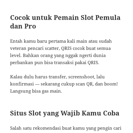
Cocok untuk Pemain Slot Pemula
dan Pro
Entah kamu baru pertama kali main atau sudah
veteran pencari scatter, QRIS cocok buat semua
level. Bahkan orang yang nggak ngerti dunia
perbankan pun bisa transaksi pakai QRIS.
Kalau dulu harus transfer, screenshoot, lalu
konfirmasi — sekarang cukup scan QR, dan boom!
Langsung bisa gas main.
Situs Slot yang Wajib Kamu Coba
Salah satu rekomendasi buat kamu yang pengin cari