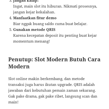
Jangan kalap!
Ingat, main slot itu hiburan. Nikmati prosesnya,
jangan kejar kekalahan.
Manfaatkan fitur demo
Biar nggak buang saldo cuma buat belajar.
Gunakan metode QRIS
Karena kecepatan deposit itu penting buat kejar
momentum menang!
Penutup: Slot Modern Butuh Cara
Modern
Slot online makin berkembang, dan metode
transaksi juga harus ikutan upgrade. QRIS adalah
jawaban dari kebutuhan pemain zaman sekarang.
Gak pake drama, gak pake ribet, langsung scan dan
main!