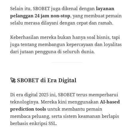
Selain itu, SBOBET juga dikenal dengan
layanan
pelanggan 24 jam non-stop
, yang membuat pemain
selalu merasa dilayani dengan cepat dan ramah.
Keberhasilan mereka bukan hanya soal bisnis, tapi
juga tentang membangun kepercayaan dan loyalitas
dari jutaan pengguna di seluruh dunia.
🚀 SBOBET di Era Digital
Di era digital 2025 ini, SBOBET terus memperbarui
teknologinya. Mereka kini menggunakan
AI-based
prediction tools
untuk membantu pemain
membaca peluang, serta sistem keamanan berlapis
berbasis enkripsi SSL.