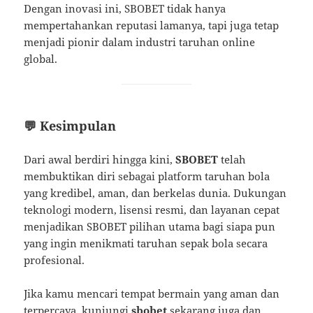
Dengan inovasi ini, SBOBET tidak hanya
mempertahankan reputasi lamanya, tapi juga tetap
menjadi pionir dalam industri taruhan online
global.
💬 Kesimpulan
Dari awal berdiri hingga kini,
SBOBET
telah
membuktikan diri sebagai platform taruhan bola
yang kredibel, aman, dan berkelas dunia. Dukungan
teknologi modern, lisensi resmi, dan layanan cepat
menjadikan SBOBET pilihan utama bagi siapa pun
yang ingin menikmati taruhan sepak bola secara
profesional.
Jika kamu mencari tempat bermain yang aman dan
terpercaya, kunjungi
sbobet
sekarang juga dan