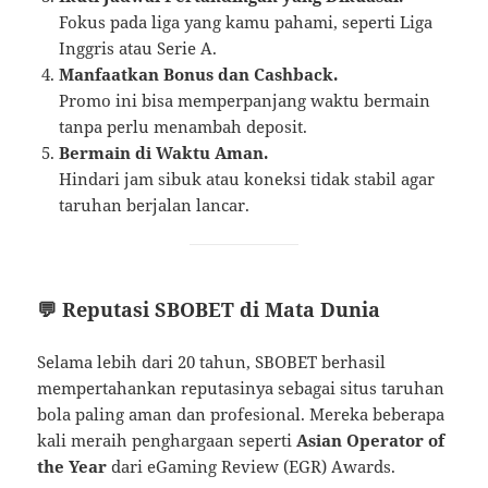
Fokus pada liga yang kamu pahami, seperti Liga
Inggris atau Serie A.
Manfaatkan Bonus dan Cashback.
Promo ini bisa memperpanjang waktu bermain
tanpa perlu menambah deposit.
Bermain di Waktu Aman.
Hindari jam sibuk atau koneksi tidak stabil agar
taruhan berjalan lancar.
💬 Reputasi SBOBET di Mata Dunia
Selama lebih dari 20 tahun, SBOBET berhasil
mempertahankan reputasinya sebagai situs taruhan
bola paling aman dan profesional. Mereka beberapa
kali meraih penghargaan seperti
Asian Operator of
the Year
dari eGaming Review (EGR) Awards.