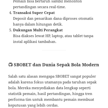
Pemain bisa bertaruh sambil menonton
pertandingan secara real-time.
Transaksi Super Cepat
Deposit dan penarikan dana diproses otomatis
hanya dalam hitungan detik.
Dukungan Multi Perangkat
Bisa diakses lewat HP, laptop, atau tablet tanpa
instal aplikasi tambahan.
📺 SBOBET dan Dunia Sepak Bola Modern
Salah satu alasan mengapa SBOBET sangat populer
adalah karena fokus utamanya pada taruhan sepak
bola. Mereka menyediakan data lengkap seperti
statistik pemain, hasil pertandingan, hingga tren
performa tim untuk membantu pemain membuat
keputusan yang lebih cerdas.