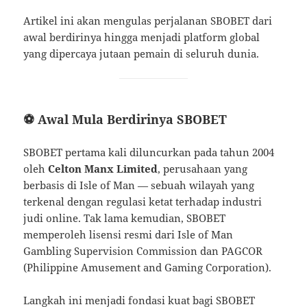
Artikel ini akan mengulas perjalanan SBOBET dari
awal berdirinya hingga menjadi platform global
yang dipercaya jutaan pemain di seluruh dunia.
⚽ Awal Mula Berdirinya SBOBET
SBOBET pertama kali diluncurkan pada tahun 2004
oleh
Celton Manx Limited
, perusahaan yang
berbasis di Isle of Man — sebuah wilayah yang
terkenal dengan regulasi ketat terhadap industri
judi online. Tak lama kemudian, SBOBET
memperoleh lisensi resmi dari Isle of Man
Gambling Supervision Commission dan PAGCOR
(Philippine Amusement and Gaming Corporation).
Langkah ini menjadi fondasi kuat bagi SBOBET