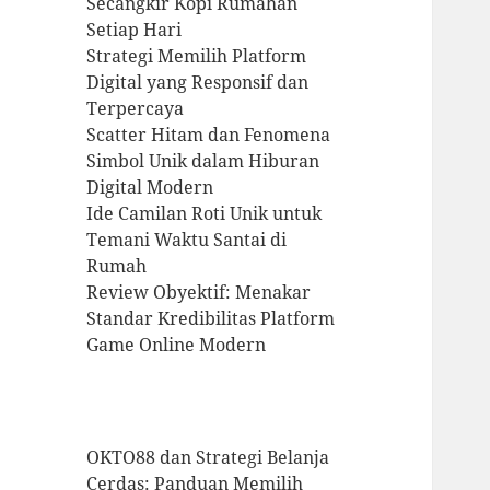
Secangkir Kopi Rumahan
Setiap Hari
Strategi Memilih Platform
Digital yang Responsif dan
Terpercaya
Scatter Hitam dan Fenomena
Simbol Unik dalam Hiburan
Digital Modern
Ide Camilan Roti Unik untuk
Temani Waktu Santai di
Rumah
Review Obyektif: Menakar
Standar Kredibilitas Platform
Game Online Modern
OKTO88 dan Strategi Belanja
Cerdas: Panduan Memilih