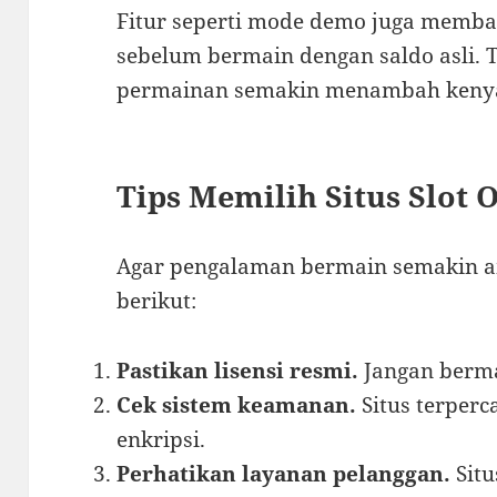
Fitur seperti mode demo juga memba
sebelum bermain dengan saldo asli. 
permainan semakin menambah ken
Tips Memilih Situs Slot 
Agar pengalaman bermain semakin am
berikut:
Pastikan lisensi resmi.
Jangan bermai
Cek sistem keamanan.
Situs terper
enkripsi.
Perhatikan layanan pelanggan.
Situ