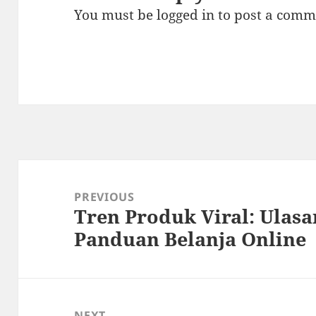
You must be
logged in
to post a comm
Post
navigation
PREVIOUS
Tren Produk Viral: Ulasa
Previous
Panduan Belanja Online
post:
NEXT