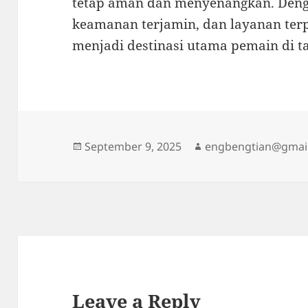
tetap aman dan menyenangkan. Dengan
keamanan terjamin, dan layanan ter
menjadi destinasi utama pemain di t
Posted
Author
September 9, 2025
engbengtian@gmai
on
Leave a Reply