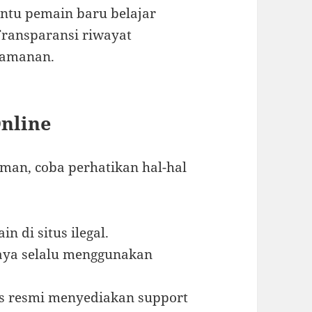
ntu pemain baru belajar
Transparansi riwayat
yamanan.
Online
an, coba perhatikan hal-hal
n di situs ilegal.
caya selalu menggunakan
s resmi menyediakan support