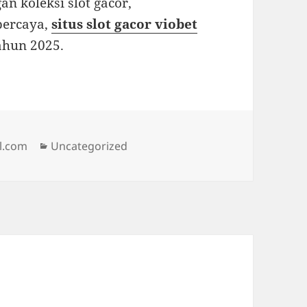
 koleksi slot gacor,
percaya,
situs slot gacor viobet
ahun 2025.
Categories
l.com
Uncategorized