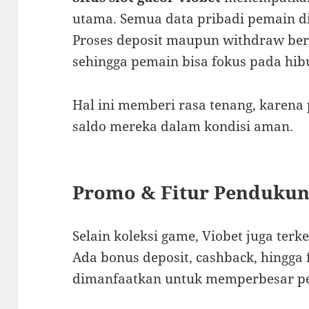
utama. Semua data pribadi pemain di
Proses deposit maupun withdraw ber
sehingga pemain bisa fokus pada hib
Hal ini memberi rasa tenang, karen
saldo mereka dalam kondisi aman.
Promo & Fitur Penduku
Selain koleksi game, Viobet juga ter
Ada bonus deposit, cashback, hingga 
dimanfaatkan untuk memperbesar p