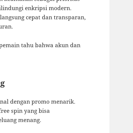
lindungi enkripsi modern.
langsung cepat dan transparan,
uran.
a pemain tahu bahwa akun dan
ng
kenal dengan promo menarik.
free spin yang bisa
eluang menang.