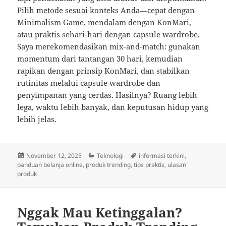
Pilih metode sesuai konteks Anda—cepat dengan
Minimalism Game, mendalam dengan KonMari,
atau praktis sehari-hari dengan capsule wardrobe.
Saya merekomendasikan mix-and-match: gunakan
momentum dari tantangan 30 hari, kemudian
rapikan dengan prinsip KonMari, dan stabilkan
rutinitas melalui capsule wardrobe dan
penyimpanan yang cerdas. Hasilnya? Ruang lebih
lega, waktu lebih banyak, dan keputusan hidup yang
lebih jelas.
Posted
Categories
Tags
November 12, 2025
Teknologi
informasi terkini
,
on
panduan belanja online
,
produk trending
,
tips praktis
,
ulasan
produk
Nggak Mau Ketinggalan?