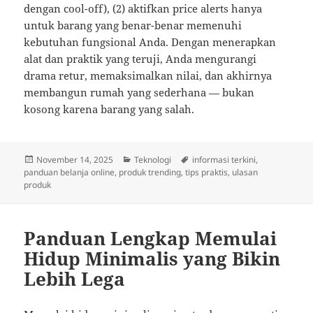
dengan cool-off), (2) aktifkan price alerts hanya
untuk barang yang benar-benar memenuhi
kebutuhan fungsional Anda. Dengan menerapkan
alat dan praktik yang teruji, Anda mengurangi
drama retur, memaksimalkan nilai, dan akhirnya
membangun rumah yang sederhana — bukan
kosong karena barang yang salah.
Posted
Categories
Tags
November 14, 2025
Teknologi
informasi terkini
,
on
panduan belanja online
,
produk trending
,
tips praktis
,
ulasan
produk
Panduan Lengkap Memulai
Hidup Minimalis yang Bikin
Lebih Lega