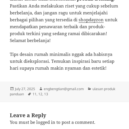
Pastikan Anda melakukan riset yang cukup sebelum
berbelanja, dan jangan ragu untuk menjelajahi
berbagai pilihan yang tersedia di
shopdayzon
untuk
mendapatkan penawaran terbaik dan produk-
produk terkini yang sedang ramai dibicarakan!
Selamat berbelanja!
Tips desain rumah minimalis nggak ada habisnya
untuk dieksplorasi. Temukan inspirasi baru setiap
hari supaya rumah makin nyaman dan estetik!
Posted
Author
Categories
July 27, 2025
engbengtian@gmail.com
ulasan produk
on
Tags
panduan
11
,
12
,
13
Leave a Reply
You must be
logged in
to post a comment.