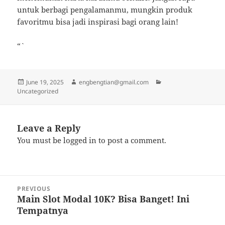
untuk berbagi pengalamanmu, mungkin produk
favoritmu bisa jadi inspirasi bagi orang lain!
“`
Posted
Author
Categories
June 19, 2025
engbengtian@gmail.com
on
Uncategorized
Leave a Reply
You must be
logged in
to post a comment.
Post
PREVIOUS
navigation
Main Slot Modal 10K? Bisa Banget! Ini
Previous
Tempatnya
post: