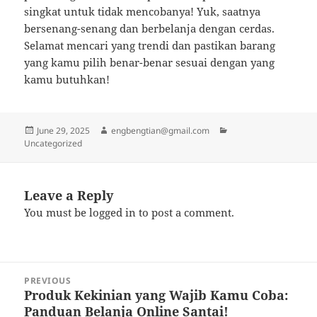
singkat untuk tidak mencobanya! Yuk, saatnya
bersenang-senang dan berbelanja dengan cerdas.
Selamat mencari yang trendi dan pastikan barang
yang kamu pilih benar-benar sesuai dengan yang
kamu butuhkan!
Posted
Author
Categories
June 29, 2025
engbengtian@gmail.com
on
Uncategorized
Leave a Reply
You must be
logged in
to post a comment.
Post
PREVIOUS
navigation
Produk Kekinian yang Wajib Kamu Coba:
Previous
Panduan Belanja Online Santai!
post: