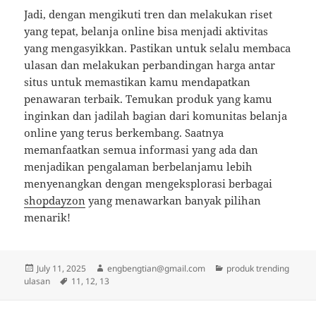
Jadi, dengan mengikuti tren dan melakukan riset
yang tepat, belanja online bisa menjadi aktivitas
yang mengasyikkan. Pastikan untuk selalu membaca
ulasan dan melakukan perbandingan harga antar
situs untuk memastikan kamu mendapatkan
penawaran terbaik. Temukan produk yang kamu
inginkan dan jadilah bagian dari komunitas belanja
online yang terus berkembang. Saatnya
memanfaatkan semua informasi yang ada dan
menjadikan pengalaman berbelanjamu lebih
menyenangkan dengan mengeksplorasi berbagai
shopdayzon
yang menawarkan banyak pilihan
menarik!
Posted
Author
Categories
July 11, 2025
engbengtian@gmail.com
produk trending
on
Tags
ulasan
11
,
12
,
13