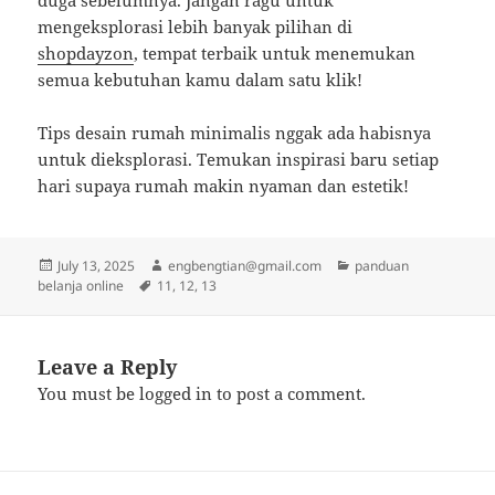
duga sebelumnya. Jangan ragu untuk
mengeksplorasi lebih banyak pilihan di
shopdayzon
, tempat terbaik untuk menemukan
semua kebutuhan kamu dalam satu klik!
Tips desain rumah minimalis nggak ada habisnya
untuk dieksplorasi. Temukan inspirasi baru setiap
hari supaya rumah makin nyaman dan estetik!
Posted
Author
Categories
July 13, 2025
engbengtian@gmail.com
panduan
on
Tags
belanja online
11
,
12
,
13
Leave a Reply
You must be
logged in
to post a comment.
Post