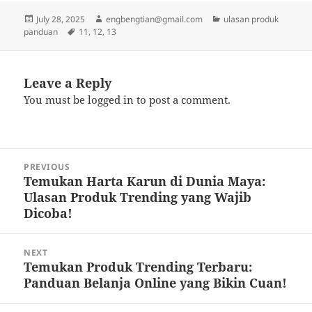
Posted
Author
Categories
July 28, 2025
engbengtian@gmail.com
ulasan produk
on
Tags
panduan
11
,
12
,
13
Leave a Reply
You must be
logged in
to post a comment.
Post
PREVIOUS
navigation
Temukan Harta Karun di Dunia Maya:
Previous
Ulasan Produk Trending yang Wajib
post:
Dicoba!
NEXT
Temukan Produk Trending Terbaru:
Next
Panduan Belanja Online yang Bikin Cuan!
post: