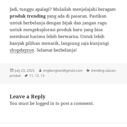
Jadi, tunggu apalagi? Mulailah menjelajahi beragam
produk trending
yang ada di pasaran. Pastikan
untuk berbelanja dengan bijak dan jangan ragu
untuk mengeksplorasi produk baru yang bisa
membuat harimu lebih berwarna. Untuk lebih
banyak pilihan menarik, langsung saja kunjungi
shopdayzon
. Selamat berbelanja!
Posted
Author
Categories
July 23, 2025
engbengtian@gmail.com
trending ulasan
on
Tags
produk
11
,
12
,
13
Leave a Reply
You must be
logged in
to post a comment.
Post