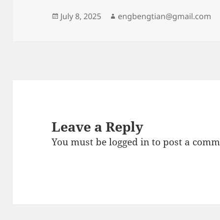
Posted
Author
July 8, 2025
engbengtian@gmail.com
on
Leave a Reply
You must be
logged in
to post a comm