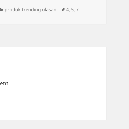
Categories
Tags
produk trending ulasan
4
,
5
,
7
ent.