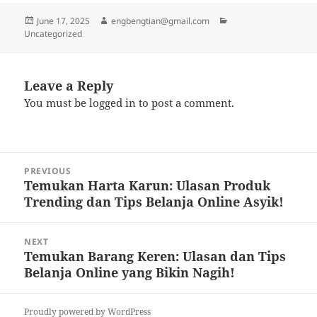
Posted
Author
Categories
June 17, 2025
engbengtian@gmail.com
on
Uncategorized
Leave a Reply
You must be
logged in
to post a comment.
Post
PREVIOUS
navigation
Temukan Harta Karun: Ulasan Produk
Previous
Trending dan Tips Belanja Online Asyik!
post:
NEXT
Temukan Barang Keren: Ulasan dan Tips
Next
Belanja Online yang Bikin Nagih!
post:
Proudly powered by WordPress