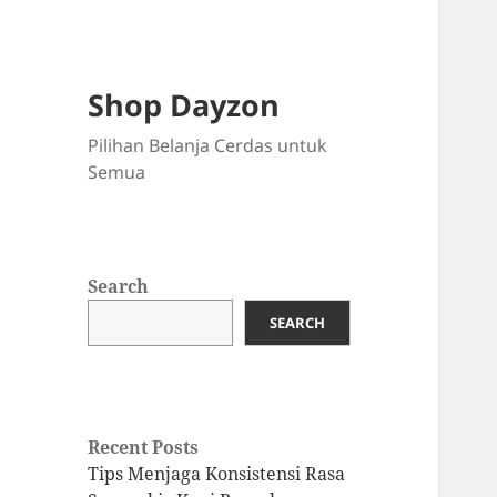
Shop Dayzon
Pilihan Belanja Cerdas untuk
Semua
Search
SEARCH
Recent Posts
Tips Menjaga Konsistensi Rasa