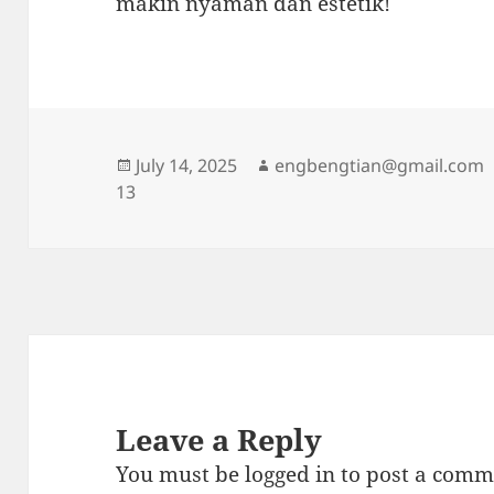
makin nyaman dan estetik!
Posted
Author
July 14, 2025
engbengtian@gmail.com
on
13
Leave a Reply
You must be
logged in
to post a comm