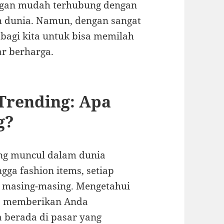
dengan mudah terhubung dengan
uh dunia. Namun, dengan sangat
 bagi kita untuk bisa memilah
r berharga.
rending: Apa
g?
yang muncul dalam dunia
gga fashion items, setiap
 masing-masing. Mengetahui
sa memberikan Anda
a berada di pasar yang