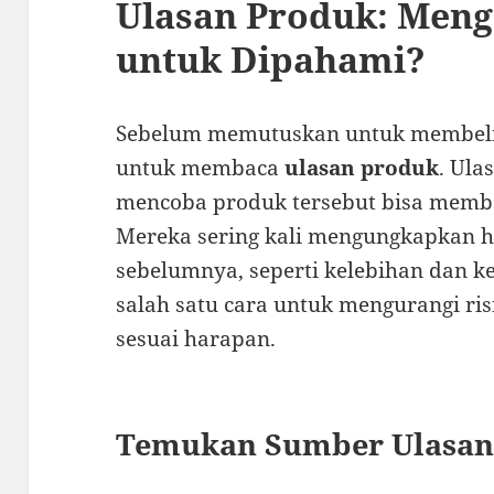
Ulasan Produk: Meng
untuk Dipahami?
Sebelum memutuskan untuk membeli p
untuk membaca
ulasan produk
. Ula
mencoba produk tersebut bisa membe
Mereka sering kali mengungkapkan ha
sebelumnya, seperti kelebihan dan k
salah satu cara untuk mengurangi ri
sesuai harapan.
Temukan Sumber Ulasan