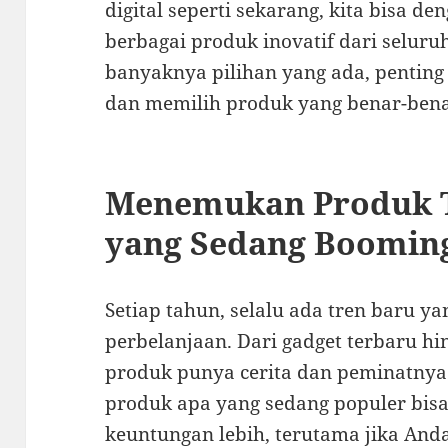
digital seperti sekarang, kita bisa 
berbagai produk inovatif dari selur
banyaknya pilihan yang ada, penting
dan memilih produk yang benar-bena
Menemukan Produk T
yang Sedang Boomin
Setiap tahun, selalu ada tren baru 
perbelanjaan. Dari gadget terbaru hin
produk punya cerita dan peminatnya
produk apa yang sedang populer bi
keuntungan lebih, terutama jika And