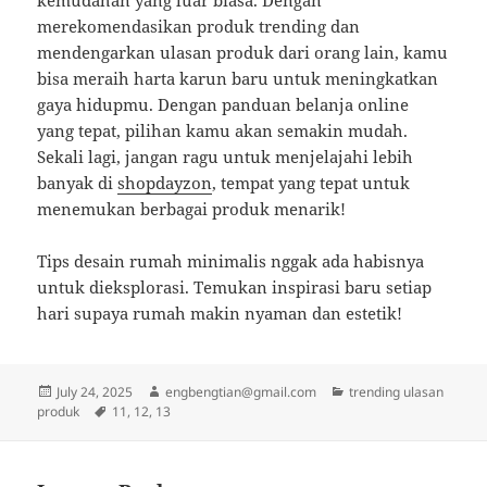
kemudahan yang luar biasa. Dengan
merekomendasikan produk trending dan
mendengarkan ulasan produk dari orang lain, kamu
bisa meraih harta karun baru untuk meningkatkan
gaya hidupmu. Dengan panduan belanja online
yang tepat, pilihan kamu akan semakin mudah.
Sekali lagi, jangan ragu untuk menjelajahi lebih
banyak di
shopdayzon
, tempat yang tepat untuk
menemukan berbagai produk menarik!
Tips desain rumah minimalis nggak ada habisnya
untuk dieksplorasi. Temukan inspirasi baru setiap
hari supaya rumah makin nyaman dan estetik!
Posted
Author
Categories
July 24, 2025
engbengtian@gmail.com
trending ulasan
on
Tags
produk
11
,
12
,
13