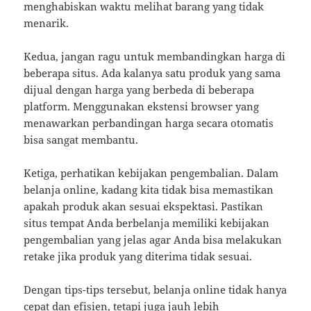
menghabiskan waktu melihat barang yang tidak
menarik.
Kedua, jangan ragu untuk membandingkan harga di
beberapa situs. Ada kalanya satu produk yang sama
dijual dengan harga yang berbeda di beberapa
platform. Menggunakan ekstensi browser yang
menawarkan perbandingan harga secara otomatis
bisa sangat membantu.
Ketiga, perhatikan kebijakan pengembalian. Dalam
belanja online, kadang kita tidak bisa memastikan
apakah produk akan sesuai ekspektasi. Pastikan
situs tempat Anda berbelanja memiliki kebijakan
pengembalian yang jelas agar Anda bisa melakukan
retake jika produk yang diterima tidak sesuai.
Dengan tips-tips tersebut, belanja online tidak hanya
cepat dan efisien, tetapi juga jauh lebih