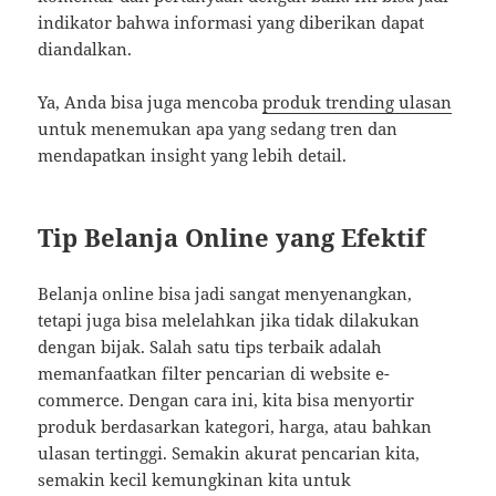
indikator bahwa informasi yang diberikan dapat
diandalkan.
Ya, Anda bisa juga mencoba
produk trending ulasan
untuk menemukan apa yang sedang tren dan
mendapatkan insight yang lebih detail.
Tip Belanja Online yang Efektif
Belanja online bisa jadi sangat menyenangkan,
tetapi juga bisa melelahkan jika tidak dilakukan
dengan bijak. Salah satu tips terbaik adalah
memanfaatkan filter pencarian di website e-
commerce. Dengan cara ini, kita bisa menyortir
produk berdasarkan kategori, harga, atau bahkan
ulasan tertinggi. Semakin akurat pencarian kita,
semakin kecil kemungkinan kita untuk