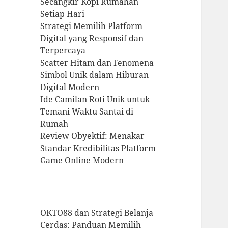
Secangkir Kopi Rumahan
Setiap Hari
Strategi Memilih Platform
Digital yang Responsif dan
Terpercaya
Scatter Hitam dan Fenomena
Simbol Unik dalam Hiburan
Digital Modern
Ide Camilan Roti Unik untuk
Temani Waktu Santai di
Rumah
Review Obyektif: Menakar
Standar Kredibilitas Platform
Game Online Modern
OKTO88 dan Strategi Belanja
Cerdas: Panduan Memilih