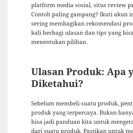
platform media sosial, situs review p
Contoh paling gampang? Ikuti akun i
sering membagikan rekomendasi pro
kali berbagi ulasan dan tips yang b
menentukan pilihan.
Ulasan Produk: Apa 
Diketahui?
Sebelum membeli suatu produk, pent
produk yang terpercaya. Bukan hany
bisa jadi panduan kita untuk menget
dari suatu produk. Pastikan untuk m