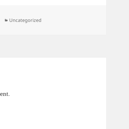
Categories
Uncategorized
ent.