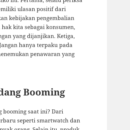
ko ini. Pertama, selalu periksa
iliki ulasan positif dari
kan kebijakan pengembalian
i hak kita sebagai konsumen,
gan yang dijanjikan. Ketiga,
 Jangan hanya terpaku pada
u menemukan penawaran yang
edang Booming
 booming saat ini? Dari
erbaru seperti smartwatch dan
nyak orang. Selain itu, produk