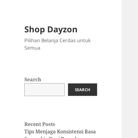
Shop Dayzon
Pilihan Belanja Cerdas untuk
Semua
Search
SEARCH
Recent Posts
Tips Menjaga Konsistensi Rasa