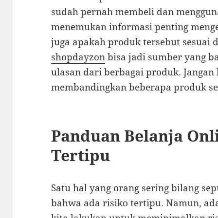
sudah pernah membeli dan menggunak
menemukan informasi penting mengen
juga apakah produk tersebut sesuai de
shopdayzon
bisa jadi sumber yang b
ulasan dari berbagai produk. Jangan 
membandingkan beberapa produk se
Panduan Belanja Onl
Tertipu
Satu hal yang orang sering bilang sep
bahwa ada risiko tertipu. Namun, ad