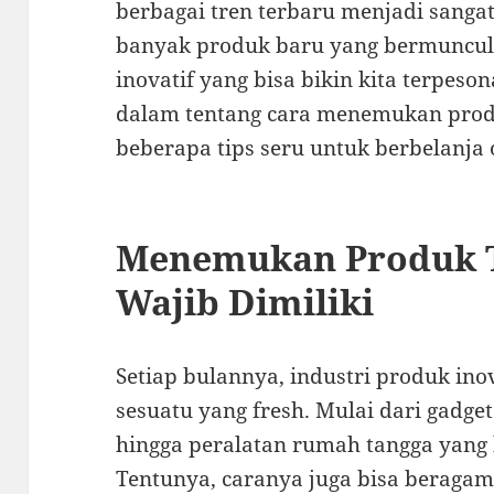
berbagai tren terbaru menjadi sangat
banyak produk baru yang bermuncula
inovatif yang bisa bikin kita terpeson
dalam tentang cara menemukan prod
beberapa tips seru untuk berbelanja 
Menemukan Produk T
Wajib Dimiliki
Setiap bulannya, industri produk inov
sesuatu yang fresh. Mulai dari gadget
hingga peralatan rumah tangga yang 
Tentunya, caranya juga bisa beragam