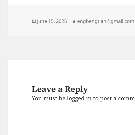
Posted
Author
June 15, 2025
engbengtian@gmail.com
on
Leave a Reply
You must be
logged in
to post a comm