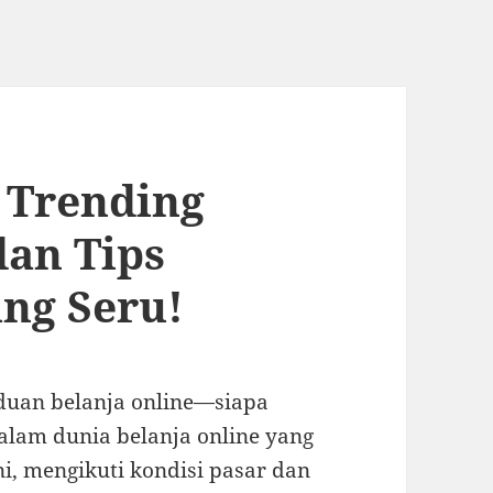
 Trending
dan Tips
ang Seru!
duan belanja online—siapa
alam dunia belanja online yang
i, mengikuti kondisi pasar dan