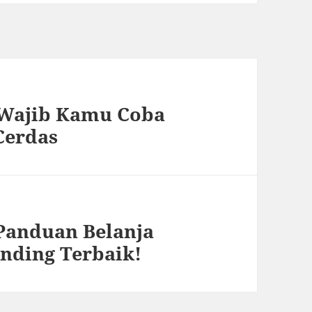
 Wajib Kamu Coba
Cerdas
Panduan Belanja
nding Terbaik!