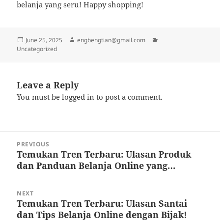
belanja yang seru! Happy shopping!
Posted
Author
Categories
June 25, 2025
engbengtian@gmail.com
on
Uncategorized
Leave a Reply
You must be
logged in
to post a comment.
Post
PREVIOUS
navigation
Temukan Tren Terbaru: Ulasan Produk
Previous
dan Panduan Belanja Online yang…
post:
NEXT
Temukan Tren Terbaru: Ulasan Santai
Next
dan Tips Belanja Online dengan Bijak!
post: