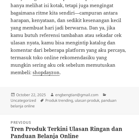
hanya melihat isi kotak, tetapi juga mengingat
bagaimana ritme kita sendiri—campuran antara
harapan, kenyataan, dan sedikit kesenangan kecil
yang membuat hari jadi berwarna. Dan ya, jika
kamu butuh referensi tambahan atau sekadar cek
ulasan nyata, kamu bisa mengintip katalog dan
komentar dari beberapa platform yang aku percaya,
termasuk toko online rekomendasiku yang
mungkin sering aku cek sebelum memutuskan
membeli:
shopdayzon
.
Posted
Author
Categories
October 22, 2025
engbengtian@gmail.com
on
Tags
Uncategorized
Produk trending, ulasan produk, panduan
belanja online
Post
PREVIOUS
navigation
Tren Produk Terkini Ulasan Ringan dan
Previous
Panduan Belanja Online
post: