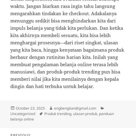
waktu. Jangan biarkan rasa ingin tahu langsung
mengarahkan tindakan ke checkout. Adakalanya
menunggu sedikit bisa menghindarkan kita dari
impuls belanja yang tidak kita perlukan. Dan ketika
kita akhirnya membeli sesuatu, kita bisa lebih
menghargai prosesnya—dari riset singkat, ulasan
yang kita baca, hingga kenyataan bagaimana produk
berbaur dengan rutinitas harian kita. Inilah yang
membuat pengalaman belanja online terasa lebih
manusiawi, dan produk-produk trending pun bisa
memberi nilai jika kita menilainya dengan kepala
dingin dan hati terbuka untuk belajar.
Posted
Author
Categories
October 23, 2025
engbengtian@gmail.com
on
Tags
Uncategorized
Produk trending, ulasan produk, panduan
belanja online
Post
PREVIOUS