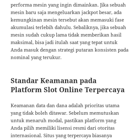
performa mesin yang ingin dimainkan. Jika sebuah
mesin baru saja mengeluarkan jackpot besar, ada
kemungkinan mesin tersebut akan memasuki fase
akumulasi terlebih dahulu. Sebaliknya, jika sebuah
mesin sudah cukup lama tidak memberikan hasil
maksimal, bisa jadi itulah saat yang tepat untuk
Anda masuk dengan strategi putaran konsisten pada
nominal yang terukur.
Standar Keamanan pada
Platform Slot Online Terpercaya
Keamanan data dan dana adalah prioritas utama
yang tidak boleh ditawar. Sebelum memutuskan
untuk menaruh modal, pastikan platform yang
Anda pilih memiliki lisensi resmi dari otoritas
internasional. Situs yang terpercaya biasanya