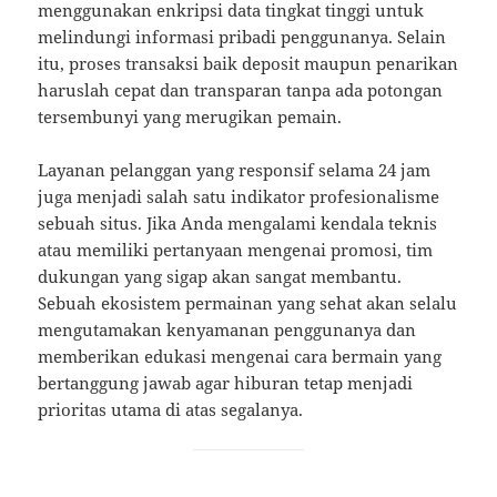
menggunakan enkripsi data tingkat tinggi untuk
melindungi informasi pribadi penggunanya. Selain
itu, proses transaksi baik deposit maupun penarikan
haruslah cepat dan transparan tanpa ada potongan
tersembunyi yang merugikan pemain.
Layanan pelanggan yang responsif selama 24 jam
juga menjadi salah satu indikator profesionalisme
sebuah situs. Jika Anda mengalami kendala teknis
atau memiliki pertanyaan mengenai promosi, tim
dukungan yang sigap akan sangat membantu.
Sebuah ekosistem permainan yang sehat akan selalu
mengutamakan kenyamanan penggunanya dan
memberikan edukasi mengenai cara bermain yang
bertanggung jawab agar hiburan tetap menjadi
prioritas utama di atas segalanya.