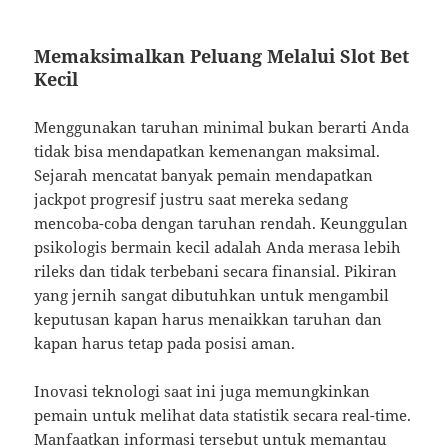
Memaksimalkan Peluang Melalui Slot Bet
Kecil
Menggunakan taruhan minimal bukan berarti Anda
tidak bisa mendapatkan kemenangan maksimal.
Sejarah mencatat banyak pemain mendapatkan
jackpot progresif justru saat mereka sedang
mencoba-coba dengan taruhan rendah. Keunggulan
psikologis bermain kecil adalah Anda merasa lebih
rileks dan tidak terbebani secara finansial. Pikiran
yang jernih sangat dibutuhkan untuk mengambil
keputusan kapan harus menaikkan taruhan dan
kapan harus tetap pada posisi aman.
Inovasi teknologi saat ini juga memungkinkan
pemain untuk melihat data statistik secara real-time.
Manfaatkan informasi tersebut untuk memantau