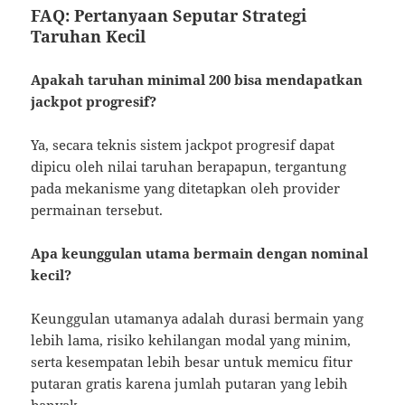
FAQ: Pertanyaan Seputar Strategi
Taruhan Kecil
Apakah taruhan minimal 200 bisa mendapatkan
jackpot progresif?
Ya, secara teknis sistem jackpot progresif dapat
dipicu oleh nilai taruhan berapapun, tergantung
pada mekanisme yang ditetapkan oleh provider
permainan tersebut.
Apa keunggulan utama bermain dengan nominal
kecil?
Keunggulan utamanya adalah durasi bermain yang
lebih lama, risiko kehilangan modal yang minim,
serta kesempatan lebih besar untuk memicu fitur
putaran gratis karena jumlah putaran yang lebih