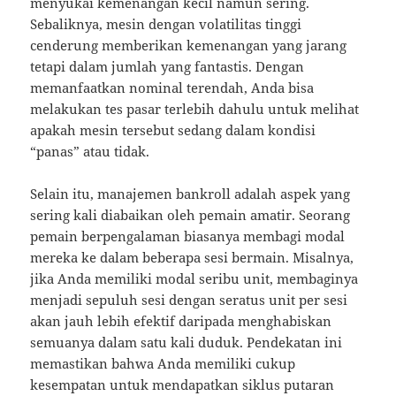
menyukai kemenangan kecil namun sering.
Sebaliknya, mesin dengan volatilitas tinggi
cenderung memberikan kemenangan yang jarang
tetapi dalam jumlah yang fantastis. Dengan
memanfaatkan nominal terendah, Anda bisa
melakukan tes pasar terlebih dahulu untuk melihat
apakah mesin tersebut sedang dalam kondisi
“panas” atau tidak.
Selain itu, manajemen bankroll adalah aspek yang
sering kali diabaikan oleh pemain amatir. Seorang
pemain berpengalaman biasanya membagi modal
mereka ke dalam beberapa sesi bermain. Misalnya,
jika Anda memiliki modal seribu unit, membaginya
menjadi sepuluh sesi dengan seratus unit per sesi
akan jauh lebih efektif daripada menghabiskan
semuanya dalam satu kali duduk. Pendekatan ini
memastikan bahwa Anda memiliki cukup
kesempatan untuk mendapatkan siklus putaran