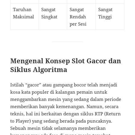
Taruhan
Sangat
Sangat
Sangat
Maksimal
Singkat
Rendah
Tinggi
per Sesi
Mengenal Konsep Slot Gacor dan
Siklus Algoritma
Istilah “gacor” atau gampang bocor telah menjadi
kosa kata populer di kalangan pemain untuk
menggambarkan mesin yang sedang dalam periode
memberikan banyak kemenangan. Namun, secara
teknis, hal ini berkaitan dengan siklus RTP (Return
to Player) yang sedang berada pada puncaknya.
Sebuah mesin tidak selamanya memberikan