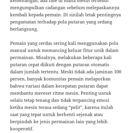
kemenangan; ada fase di mana mesin tersebut
mengumpulkan cadangan sebelum melepaskannya
kembali kepada pemain. Di sinilah letak pentingnya
pengamatan terhadap pola putaran yang sedang
berlangsung.
Pemain yang cerdas sering kali menggunakan pola
manual untuk memancing keluar fitur unik dalam
permainan. Misalnya, melakukan beberapa kali
putaran cepat diikuti dengan putaran otomatis
dalam jumlah tertentu. Meski tidak ada jaminan 100
persen, banyak komunitas pemain melaporkan
bahwa variasi dalam kecepatan putaran dapat
membantu mereset ritme mesin. Penting untuk
selalu tetap tenang dan tidak terpancing emosi
ketika mesin terasa sedang “pelit”, karena itulah
saat yang tepat untuk berhenti sejenak atau
berpindah ke jenis permainan lain yang lebih
kooperatif.