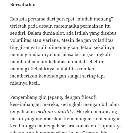
Bersahabat
Rahasia pertama dari persepsi “mudah menang”
terletak pada desain matematika permainan itu
sendiri. Dalam dunia slot, ada istilah yang disebut
volatilitas atau varians. Mesin dengan volatilitas
tinggi sangat sulit dimenangkan, tetapi sekalinya
menang hadiahnya luar biasa besar (seringkali
membuat pemain kehabisan modal sebelum
menang). Sebaliknya, volatilitas rendah
memberikan kemenangan sangat sering tapi
nilainya kecil.
Pengembang gim Jepang, dengan filosofi
keseimbangan mereka, seringkali mengambil jalan
tengah atau
medium volatility
. Mereka merancang
mesin yang memberikan kemenangan-kemenangan
kecil hingga menengah secara konsisten. Tujuannya
adalah untuk memberikan “napas” bagi saldo