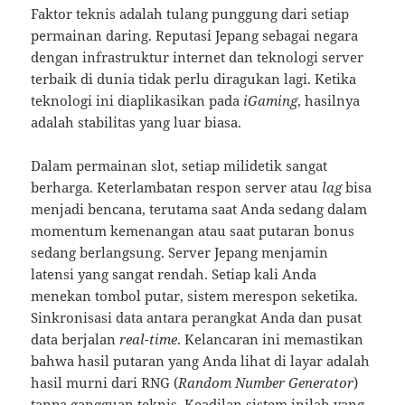
Faktor teknis adalah tulang punggung dari setiap
permainan daring. Reputasi Jepang sebagai negara
dengan infrastruktur internet dan teknologi server
terbaik di dunia tidak perlu diragukan lagi. Ketika
teknologi ini diaplikasikan pada
iGaming
, hasilnya
adalah stabilitas yang luar biasa.
Dalam permainan slot, setiap milidetik sangat
berharga. Keterlambatan respon server atau
lag
bisa
menjadi bencana, terutama saat Anda sedang dalam
momentum kemenangan atau saat putaran bonus
sedang berlangsung. Server Jepang menjamin
latensi yang sangat rendah. Setiap kali Anda
menekan tombol putar, sistem merespon seketika.
Sinkronisasi data antara perangkat Anda dan pusat
data berjalan
real-time
. Kelancaran ini memastikan
bahwa hasil putaran yang Anda lihat di layar adalah
hasil murni dari RNG (
Random Number Generator
)
tanpa gangguan teknis. Keadilan sistem inilah yang