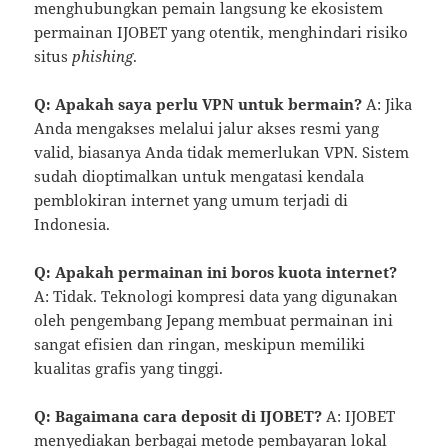
menghubungkan pemain langsung ke ekosistem
permainan IJOBET yang otentik, menghindari risiko
situs
phishing
.
Q: Apakah saya perlu VPN untuk bermain?
A: Jika
Anda mengakses melalui jalur akses resmi yang
valid, biasanya Anda tidak memerlukan VPN. Sistem
sudah dioptimalkan untuk mengatasi kendala
pemblokiran internet yang umum terjadi di
Indonesia.
Q: Apakah permainan ini boros kuota internet?
A: Tidak. Teknologi kompresi data yang digunakan
oleh pengembang Jepang membuat permainan ini
sangat efisien dan ringan, meskipun memiliki
kualitas grafis yang tinggi.
Q: Bagaimana cara deposit di IJOBET?
A: IJOBET
menyediakan berbagai metode pembayaran lokal