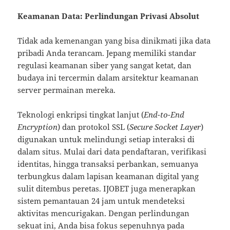
Keamanan Data: Perlindungan Privasi Absolut
Tidak ada kemenangan yang bisa dinikmati jika data
pribadi Anda terancam. Jepang memiliki standar
regulasi keamanan siber yang sangat ketat, dan
budaya ini tercermin dalam arsitektur keamanan
server permainan mereka.
Teknologi enkripsi tingkat lanjut (
End-to-End
Encryption
) dan protokol SSL (
Secure Socket Layer
)
digunakan untuk melindungi setiap interaksi di
dalam situs. Mulai dari data pendaftaran, verifikasi
identitas, hingga transaksi perbankan, semuanya
terbungkus dalam lapisan keamanan digital yang
sulit ditembus peretas. IJOBET juga menerapkan
sistem pemantauan 24 jam untuk mendeteksi
aktivitas mencurigakan. Dengan perlindungan
sekuat ini, Anda bisa fokus sepenuhnya pada