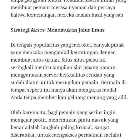
membuat pemain merasa nyaman dan percaya
bahwa kemenangan mereka adalah hasil yang sah.
Strategi Akses: Menemukan Jalur Emas
Di tengah popularitas yang meroket, banyak pihak
yang mencoba mengambil keuntungan dengan
membuat situs tiruan. Situs-situs palsu ini
seringkali meniru tampilan slot Jepang namun
menggunakan server berkualitas rendah yang
sudah diatur untuk merugikan pemain. Bermain di
tempat seperti ini hanya akan menguras modal
Anda tanpa memberikan peluang menang yang adil.
Oleh karena itu, bagi pemain yang serius ingin
mengejar profit, menemukan pintu masuk yang
benar adalah langkah paling krusial. Sangat
disarankan untuk mengakses permainan melalui