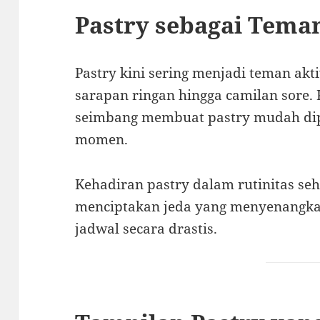
Pastry sebagai Teman
Pastry kini sering menjadi teman akti
sarapan ringan hingga camilan sore.
seimbang membuat pastry mudah di
momen.
Kehadiran pastry dalam rutinitas se
menciptakan jeda yang menyenangk
jadwal secara drastis.