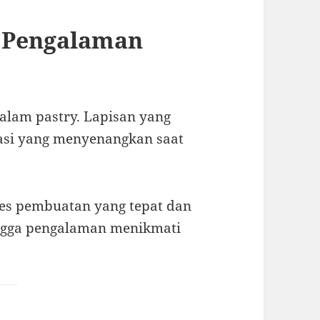
m Pengalaman
alam pastry. Lapisan yang
asi yang menyenangkan saat
es pembuatan yang tepat dan
ingga pengalaman menikmati