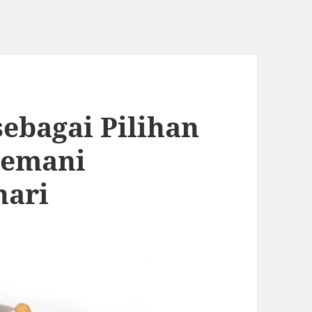
ebagai Pilihan
nemani
hari