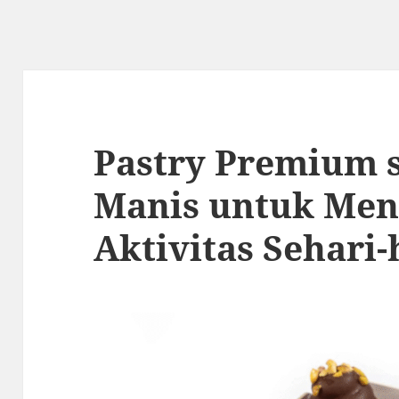
Pastry Premium s
Manis untuk Me
Aktivitas Sehari-