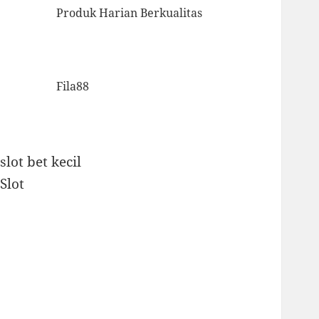
Produk Harian Berkualitas
Fila88
slot bet kecil
Slot