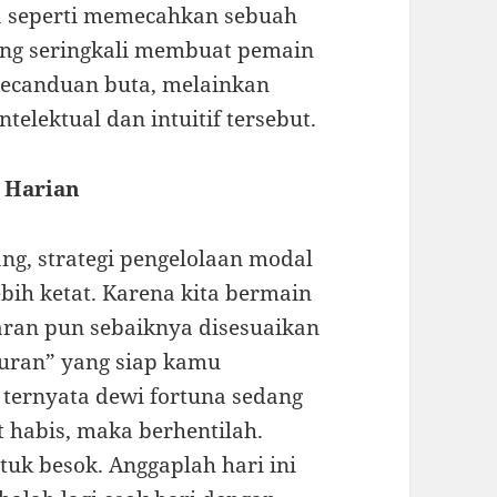
a seperti memecahkan sebuah
 yang seringkali membuat pemain
 kecanduan buta, melainkan
elektual dan intuitif tersebut.
a Harian
ng, strategi pengelolaan modal
bih ketat. Karena kita bermain
aran pun sebaiknya disesuaikan
buran” yang siap kamu
ni ternyata dewi fortuna sedang
 habis, maka berhentilah.
uk besok. Anggaplah hari ini