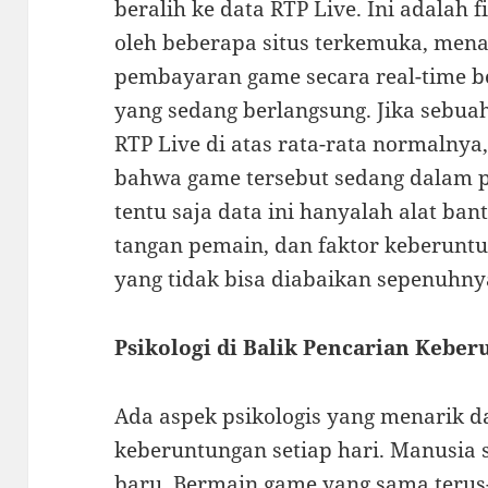
beralih ke data RTP Live. Ini adalah f
oleh beberapa situs terkemuka, men
pembayaran game secara real-time b
yang sedang berlangsung. Jika sebu
RTP Live di atas rata-rata normalnya,
bahwa game tersebut sedang dalam 
tentu saja data ini hanyalah alat ban
tangan pemain, dan faktor keberun
yang tidak bisa diabaikan sepenuhny
Psikologi di Balik Pencarian Kebe
Ada aspek psikologis yang menarik d
keberuntungan setiap hari. Manusia 
baru. Bermain game yang sama terus