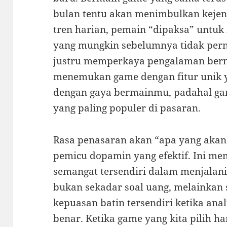
bulan tentu akan menimbulkan kejen
tren harian, pemain “dipaksa” untu
yang mungkin sebelumnya tidak perna
justru memperkaya pengalaman ber
menemukan game dengan fitur unik y
dengan gaya bermainmu, padahal ga
yang paling populer di pasaran.
Rasa penasaran akan “apa yang akan t
pemicu dopamin yang efektif. Ini me
semangat tersendiri dalam menjalani 
bukan sekadar soal uang, melainkan 
kepuasan batin tersendiri ketika anali
benar. Ketika game yang kita pilih ha