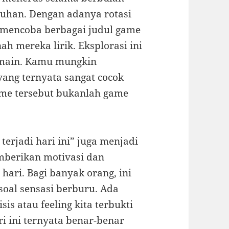
uhan. Dengan adanya rotasi
k mencoba berbagai judul game
h mereka lirik. Eksplorasi ini
main. Kamu mungkin
ang ternyata sangat cocok
me tersebut bukanlah game
erjadi hari ini” juga menjadi
mberikan motivasi dan
hari. Bagi banyak orang, ini
soal sensasi berburu. Ada
sis atau feeling kita terbukti
ri ini ternyata benar-benar