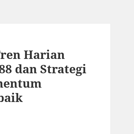
Tren Harian
88 dan Strategi
mentum
baik