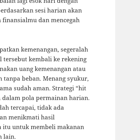
alah lagi esok hari dengan
erdasarkan sesi harian akan
 finansialmu dan mencegah
apatkan kemenangan, segeralah
tersebut kembali ke rekening
unakan uang kemenangan atau
in tanpa beban. Menang syukur,
tama sudah aman. Strategi “hit
an dalam pola permainan harian.
dah tercapai, tidak ada
dan menikmati hasil
h itu untuk membeli makanan
 lain.