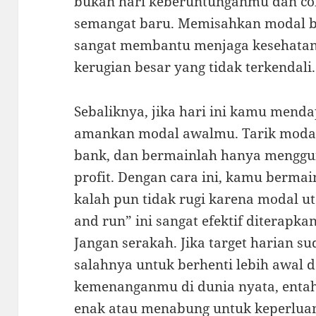
bukan hari keberuntunganmu dan cob
semangat baru. Memisahkan modal b
sangat membantu menjaga kesehatan
kerugian besar yang tidak terkendali.
Sebaliknya, jika hari ini kamu mend
amankan modal awalmu. Tarik modal 
bank, dan bermainlah hanya mengg
profit. Dengan cara ini, kamu berma
kalah pun tidak rugi karena modal u
and run” ini sangat efektif diterapk
Jangan serakah. Jika target harian su
salahnya untuk berhenti lebih awal 
kemenanganmu di dunia nyata, enta
enak atau menabung untuk keperluan