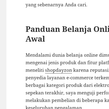
yang sebenarnya Anda cari.
Panduan Belanja Onl
Awal
Mendalami dunia belanja online dim
mengenai jenis produk dan fitur pl
meneliti
shopdayzon
karena reputasi
penyedia layanan e-commerce terke
berbagai kategori produk dari elektr
sepekan terakhir, saya menguji per
melakukan pembelian di beberapa ka
keseluruhan pengalaman.