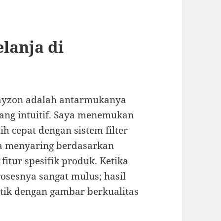
lanja di
pdayzon adalah antarmukanya
ang intuitif. Saya menemukan
h cepat dengan sistem filter
a menyaring berdasarkan
fitur spesifik produk. Ketika
osesnya sangat mulus; hasil
tik dengan gambar berkualitas