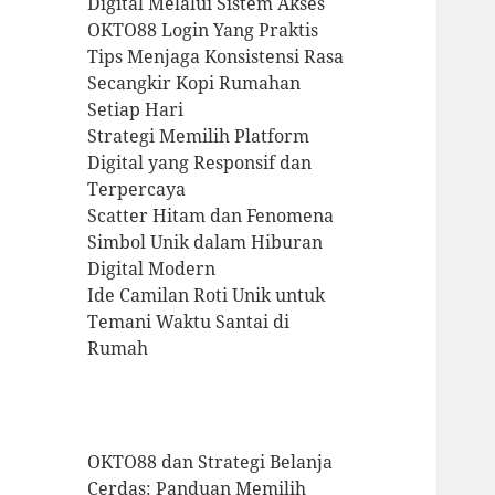
Digital Melalui Sistem Akses
OKTO88 Login Yang Praktis
Tips Menjaga Konsistensi Rasa
Secangkir Kopi Rumahan
Setiap Hari
Strategi Memilih Platform
Digital yang Responsif dan
Terpercaya
Scatter Hitam dan Fenomena
Simbol Unik dalam Hiburan
Digital Modern
Ide Camilan Roti Unik untuk
Temani Waktu Santai di
Rumah
OKTO88 dan Strategi Belanja
Cerdas: Panduan Memilih