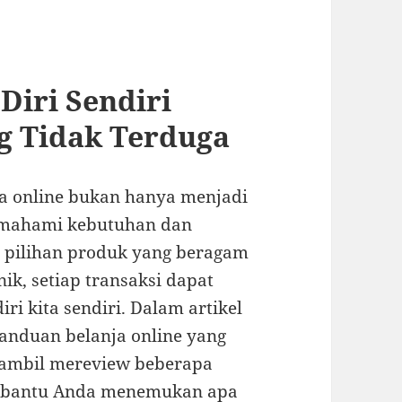
iri Sendiri
g Tidak Terduga
nja online bukan hanya menjadi
memahami kebutuhan dan
ri pilihan produk yang beragam
k, setiap transaksi dapat
i kita sendiri. Dalam artikel
anduan belanja online yang
 sambil mereview beberapa
mbantu Anda menemukan apa