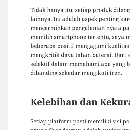
Tidak hanya itu; setiap produk dile
lainnya. Ini adalah aspek penting ka
mencerminkan pengalaman nyata par
memilih smartphone tertentu, saya 
beberapa positif mengagumi kualitas
mengkritik daya tahan baterai. Dari s
selektif dalam memahami apa yang 
dibanding sekadar mengikuti tren.
Kelebihan dan Kekur
Setiap platform pasti memiliki sisi po