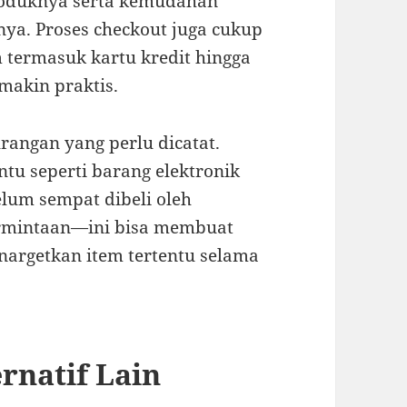
roduknya serta kemudahan
-nya. Proses checkout juga cukup
 termasuk kartu kredit hingga
makin praktis.
angan yang perlu dicatat.
ntu seperti barang elektronik
elum sempat dibeli oleh
ermintaan—ini bisa membuat
nargetkan item tertentu selama
natif Lain