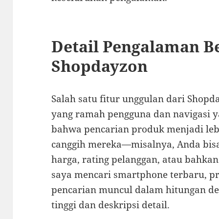
Detail Pengalaman Be
Shopdayzon
Salah satu fitur unggulan dari Sho
yang ramah pengguna dan navigasi y
bahwa pencarian produk menjadi lebi
canggih mereka—misalnya, Anda bis
harga, rating pelanggan, atau bahkan 
saya mencari smartphone terbaru, pr
pencarian muncul dalam hitungan de
tinggi dan deskripsi detail.