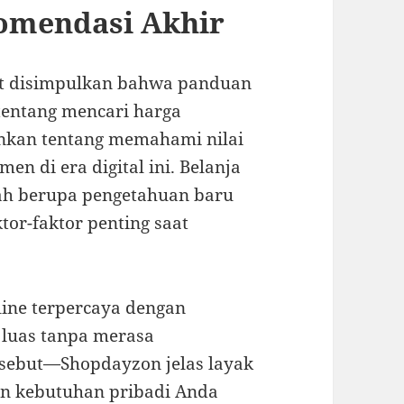
omendasi Akhir
t disimpulkan bahwa panduan
tentang mencari harga
inkan tentang memahami nilai
men di era digital ini. Belanja
h berupa pengetahuan baru
tor-faktor penting saat
line terpercaya dengan
uk luas tanpa merasa
rsebut—Shopdayzon jelas layak
an kebutuhan pribadi Anda