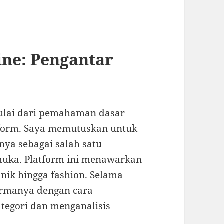
ine: Pengantar
ulai dari pemahaman dasar
atform. Saya memutuskan untuk
nya sebagai salah satu
muka. Platform ini menawarkan
onik hingga fashion. Selama
formanya dengan cara
tegori dan menganalisis