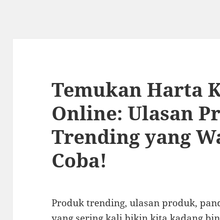
Temukan Harta K
Online: Ulasan P
Trending yang W
Coba!
Produk trending, ulasan produk, pan
yang sering kali bikin kita kadang bin