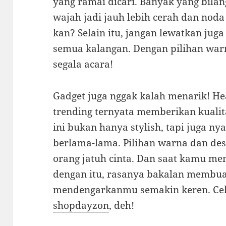
yang ramai dicari. Banyak yang bilang
wajah jadi jauh lebih cerah dan noda
kan? Selain itu, jangan lewatkan juga 
semua kalangan. Dengan pilihan warn
segala acara!
Gadget juga nggak kalah menarik! He
trending ternyata memberikan kualita
ini bukan hanya stylish, tapi juga 
berlama-lama. Pilihan warna dan de
orang jatuh cinta. Dan saat kamu m
dengan itu, rasanya bakalan membu
mendengarkanmu semakin keren. Cek
shopdayzon
, deh!