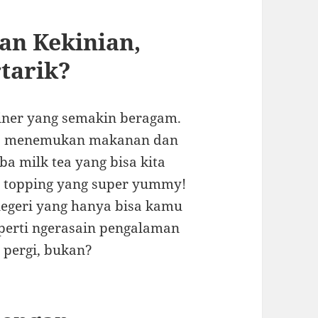
n Kekinian,
tarik?
liner yang semakin beragam.
isa menemukan makanan dan
ba milk tea yang bisa kita
i topping yang super yummy!
 negeri yang hanya bisa kamu
eperti ngerasain pengalaman
s pergi, bukan?