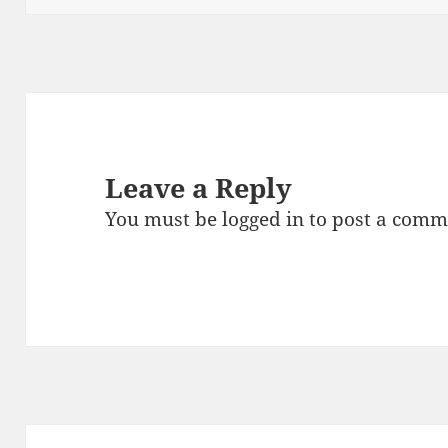
Leave a Reply
You must be
logged in
to post a comm
Post