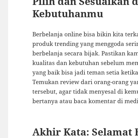
Pilih dan Sesuaikan 
Kebutuhanmu
Berbelanja online bisa bikin kita te
produk trending yang menggoda seri
berbelanja secara bijak. Pastikan 
kualitas dan kebutuhan sebelum mem
yang baik bisa jadi teman setia ket
Temukan review dari orang-orang y
tersebut, agar tidak menyesal di kem
bertanya atau baca komentar di media
Akhir Kata: Selamat 