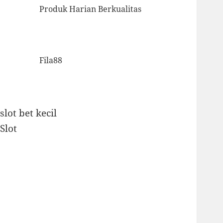
Produk Harian Berkualitas
Fila88
slot bet kecil
Slot