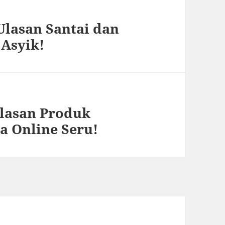
lasan Santai dan
 Asyik!
lasan Produk
a Online Seru!