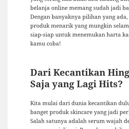
belanja online memang sudah jadi bag
Dengan banyaknya pilihan yang ada
produk menarik yang mungkin selama i
siap-siap untuk menemukan harta kar
kamu coba!
Dari Kecantikan Hin
Saja yang Lagi Hits?
Kita mulai dari dunia kecantikan dul
banget produk skincare yang jadi per
Salah satunya adalah serum wajah d