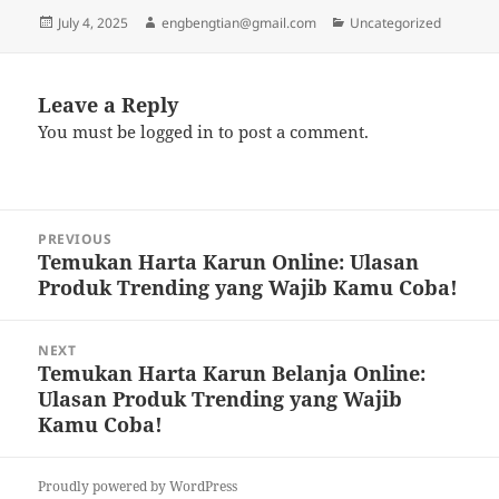
Posted
Author
Categories
July 4, 2025
engbengtian@gmail.com
Uncategorized
on
Leave a Reply
You must be
logged in
to post a comment.
Post
PREVIOUS
navigation
Temukan Harta Karun Online: Ulasan
Previous
Produk Trending yang Wajib Kamu Coba!
post:
NEXT
Temukan Harta Karun Belanja Online:
Next
Ulasan Produk Trending yang Wajib
post:
Kamu Coba!
Proudly powered by WordPress