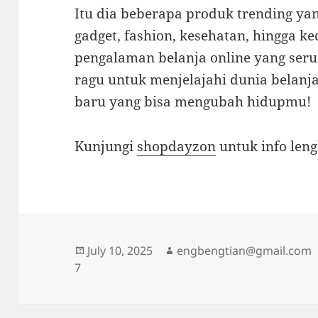
Itu dia beberapa produk trending ya
gadget, fashion, kesehatan, hingga 
pengalaman belanja online yang ser
ragu untuk menjelajahi dunia belanj
baru yang bisa mengubah hidupmu!
Kunjungi
shopdayzon
untuk info len
Posted
Author
July 10, 2025
engbengtian@gmail.com
on
7