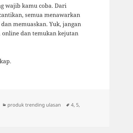
ng wajib kamu coba. Dari
kecantikan, semua menawarkan
u dan memuaskan. Yuk, jangan
a online dan temukan kejutan
gkap.
Categories
Tags
produk trending ulasan
4
,
5
,