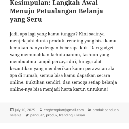
Kesimpulan: Langkah Awal
Menuju Petualangan Belanja
yang Seru
Jadi, apa lagi yang kamu tunggu? Kini saatnya
menjelajahi dunia produk trending yang bisa kamu
temukan hanya dengan beberapa klik. Dari gadget
yang memudahkan kehidupanmu, fashion yang
membuatmu tampil percaya diri, hingga alat
kecantikan yang memberikan kamu perawatan ala
Spa di rumah, semua bisa kamu dapatkan secara
online. Buktikan sendiri, dan semoga setiap belanja
online-nya bisa menjadi harta karun untukmu!
Posted
Author
Categories
July 10, 2025
engbengtian@gmail.com
produk panduan
on
Tags
belanja
panduan
,
produk
,
trending
,
ulasan