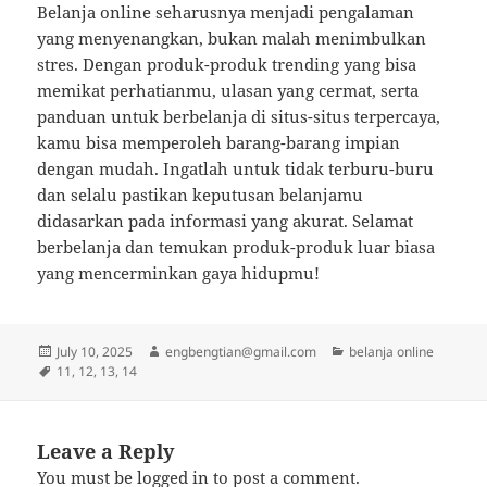
Belanja online seharusnya menjadi pengalaman
yang menyenangkan, bukan malah menimbulkan
stres. Dengan produk-produk trending yang bisa
memikat perhatianmu, ulasan yang cermat, serta
panduan untuk berbelanja di situs-situs terpercaya,
kamu bisa memperoleh barang-barang impian
dengan mudah. Ingatlah untuk tidak terburu-buru
dan selalu pastikan keputusan belanjamu
didasarkan pada informasi yang akurat. Selamat
berbelanja dan temukan produk-produk luar biasa
yang mencerminkan gaya hidupmu!
Posted
Author
Categories
July 10, 2025
engbengtian@gmail.com
belanja online
on
Tags
11
,
12
,
13
,
14
Leave a Reply
You must be
logged in
to post a comment.