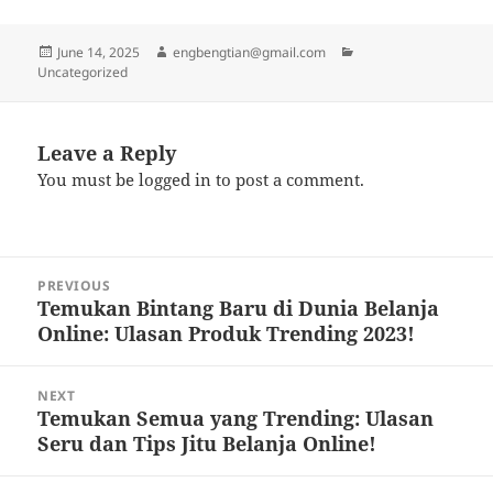
Posted
Author
Categories
June 14, 2025
engbengtian@gmail.com
on
Uncategorized
Leave a Reply
You must be
logged in
to post a comment.
Post
PREVIOUS
navigation
Temukan Bintang Baru di Dunia Belanja
Previous
Online: Ulasan Produk Trending 2023!
post:
NEXT
Temukan Semua yang Trending: Ulasan
Next
Seru dan Tips Jitu Belanja Online!
post: