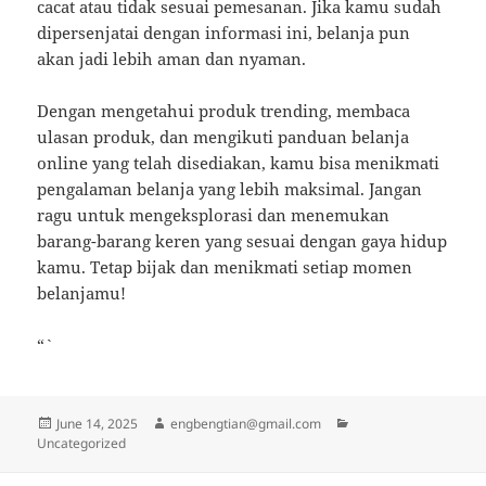
cacat atau tidak sesuai pemesanan. Jika kamu sudah
dipersenjatai dengan informasi ini, belanja pun
akan jadi lebih aman dan nyaman.
Dengan mengetahui produk trending, membaca
ulasan produk, dan mengikuti panduan belanja
online yang telah disediakan, kamu bisa menikmati
pengalaman belanja yang lebih maksimal. Jangan
ragu untuk mengeksplorasi dan menemukan
barang-barang keren yang sesuai dengan gaya hidup
kamu. Tetap bijak dan menikmati setiap momen
belanjamu!
“`
Posted
Author
Categories
June 14, 2025
engbengtian@gmail.com
on
Uncategorized