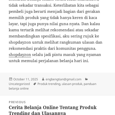
tidak sekadar transaksi. Keterlibatan kita sebagai
pembeli juga berarti menjadi bagian dari gerakan
memilih produk yang tidak hanya keren di kaca
layar, tapi juga punya nilai guna nyata. Dan kalau
kamu tertarik melihat rekomendasi atau sekadar
membandingkan spesifikasi, aku sering rujuk ke
shopdayzon untuk melihat rangkuman ulasan dan
rekomendasi praktis dari komunitas pengguna.
shopdayzon
selalu jadi pintu masuk yang nyaman
untuk memulai perjalanan belanja hari ini.
Posted
Author
Categories
October 11, 2025
engbengtian@gmail.com
on
Tags
Uncategorized
Produk trending, ulasan produk, panduan
belanja online
Post
PREVIOUS
navigation
Cerita Belanja Online Tentang Produk
Previous
Trending dan Ulasannya
post: