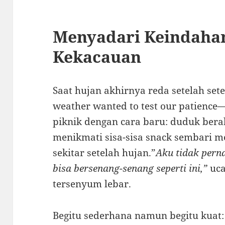
Menyadari Keindaha
Kekacauan
Saat hujan akhirnya reda setelah set
weather wanted to test our patienc
piknik dengan cara baru: duduk ber
menikmati sisa-sisa snack sembari 
sekitar setelah hujan.”
Aku tidak per
bisa bersenang-senang seperti ini,”
uca
tersenyum lebar.
Begitu sederhana namun begitu kuat: h