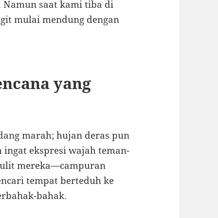
 Namun saat kami tiba di
angit mulai mendung dengan
encana yang
sedang marah; hujan deras pun
ingat ekspresi wajah teman-
 kulit mereka—campuran
encari tempat berteduh ke
erbahak-bahak.