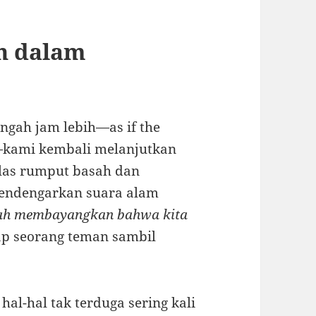
n dalam
engah jam lebih—as if the
e—kami kembali melanjutkan
alas rumput basah dan
mendengarkan suara alam
nah membayangkan bahwa kita
p seorang teman sambil
al-hal tak terduga sering kali