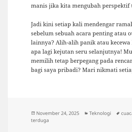
manis jika kita mengubah perspektif 
Jadi kini setiap kali mendengar ram
sebelum sebuah acara penting atau 
lainnya? Alih-alih panik atau kecewa
apa lagi kejutan seru selanjutnya! 
memilih tetap berpegang pada renca
bagi saya pribadi? Mari nikmati seti
Posted
Categories
Tags
November 24, 2025
Teknologi
cuac
on
terduga