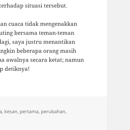
terhadap situasi tersebut.
alan cuaca tidak mengenakkan
outing bersama teman-teman
 lagi, saya justru menantikan
Mungkin beberapa orang masih
na awalnya secara ketat; namun
ap detiknya!
a
,
kesan
,
pertama
,
perubahan
,