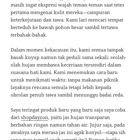
masih ingat ekspresi wajah teman-teman saat tetes
pertama mengenai kulit mereka—campuran
keterkejutaan dan tawa. Kami lari mencari tempat
berteduh ke bawah pohon besar sambil tertawa
terbahak-bahak.
Dalam momen kekacauan itu, kami semua tampak
basah kuyup namun tak peduli sama sekali; seolah-
olah hujan membawa keceriaan tersendiri dalam
suasana hati kami. Kami menemukan cara baru
untuk menikmati waktu: tanpa makanan piknik
layaknya rencana semula tetapi lebih kepada
obrolan penuh tawa sambil menunggu badai reda.
Saya teringat produk baru yang baru saja saya coba
dari
shopdayzon
, yaitu jas hujan transparan
berbahan ringan namun tahan air. Jujur saja, pada
awalnya saya merasa jas ini agak konyol—siapa sih
yang mau tampil aneh seperti itu? Namun ketika