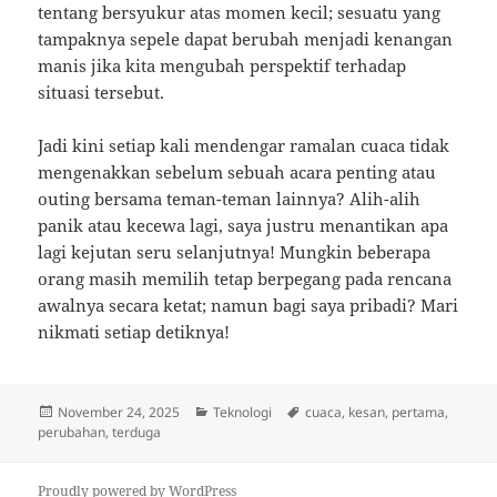
tentang bersyukur atas momen kecil; sesuatu yang
tampaknya sepele dapat berubah menjadi kenangan
manis jika kita mengubah perspektif terhadap
situasi tersebut.
Jadi kini setiap kali mendengar ramalan cuaca tidak
mengenakkan sebelum sebuah acara penting atau
outing bersama teman-teman lainnya? Alih-alih
panik atau kecewa lagi, saya justru menantikan apa
lagi kejutan seru selanjutnya! Mungkin beberapa
orang masih memilih tetap berpegang pada rencana
awalnya secara ketat; namun bagi saya pribadi? Mari
nikmati setiap detiknya!
Posted
Categories
Tags
November 24, 2025
Teknologi
cuaca
,
kesan
,
pertama
,
on
perubahan
,
terduga
Proudly powered by WordPress