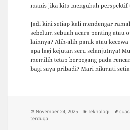
manis jika kita mengubah perspektif 
Jadi kini setiap kali mendengar ram
sebelum sebuah acara penting atau 
lainnya? Alih-alih panik atau kecewa
apa lagi kejutan seru selanjutnya! 
memilih tetap berpegang pada renca
bagi saya pribadi? Mari nikmati seti
Posted
Categories
Tags
November 24, 2025
Teknologi
cuac
on
terduga