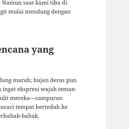
 Namun saat kami tiba di
angit mulai mendung dengan
encana yang
sedang marah; hujan deras pun
ingat ekspresi wajah teman-
 kulit mereka—campuran
encari tempat berteduh ke
erbahak-bahak.