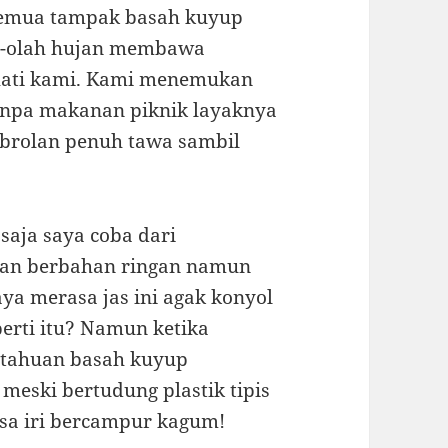
semua tampak basah kuyup
ah-olah hujan membawa
 hati kami. Kami menemukan
anpa makanan piknik layaknya
obrolan penuh tawa sambil
saja saya coba dari
paran berbahan ringan namun
aya merasa jas ini agak konyol
erti itu? Namun ketika
etahuan basah kuyup
 meski bertudung plastik tipis
asa iri bercampur kagum!