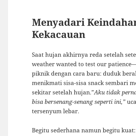
Menyadari Keindaha
Kekacauan
Saat hujan akhirnya reda setelah set
weather wanted to test our patienc
piknik dengan cara baru: duduk ber
menikmati sisa-sisa snack sembari 
sekitar setelah hujan.”
Aku tidak per
bisa bersenang-senang seperti ini,”
uca
tersenyum lebar.
Begitu sederhana namun begitu kuat: h