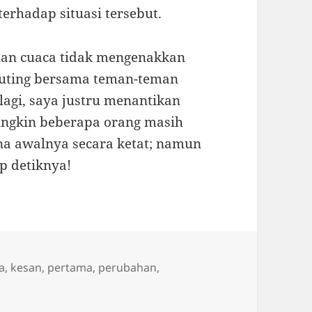
terhadap situasi tersebut.
alan cuaca tidak mengenakkan
outing bersama teman-teman
 lagi, saya justru menantikan
Mungkin beberapa orang masih
na awalnya secara ketat; namun
ap detiknya!
a
,
kesan
,
pertama
,
perubahan
,