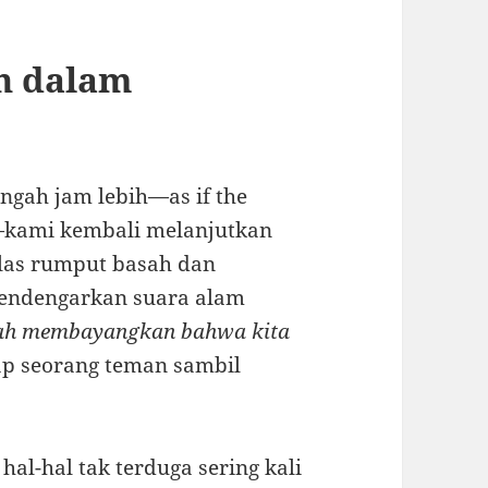
n dalam
engah jam lebih—as if the
e—kami kembali melanjutkan
alas rumput basah dan
mendengarkan suara alam
nah membayangkan bahwa kita
p seorang teman sambil
al-hal tak terduga sering kali